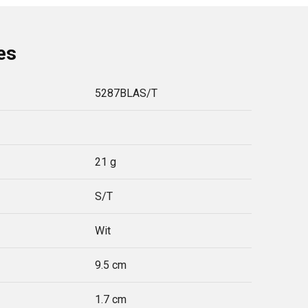
es
5287BLAS/T
21 g
S/T
Wit
9.5 cm
1.7 cm