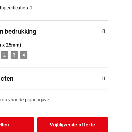
ctspecificaties
n bedrukking
m x 25mm)
2
3
4
ucten
zes voor de prijsopgave.
llen
Vrijblijvende offerte