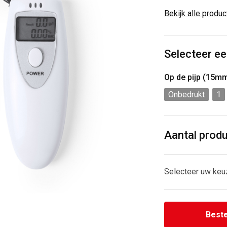
Bekijk alle produ
Selecteer ee
Op de pijp (15m
Onbedrukt
1
Aantal prod
Selecteer uw keu
Beste