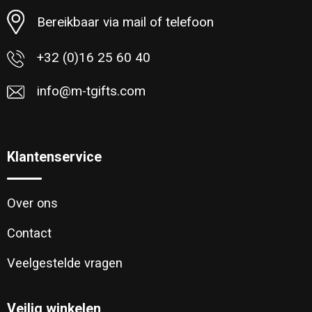
Toilettassen
Bereikbaar via mail of telefoon
Katoenen draagtassen
+32 (0)16 25 60 40
Jute tassen
info@m-tgifts.com
Documententassen
Matrozentassen
Klantenservice
Promotietassen
Over ons
Opvouwbare tassen
Contact
Veelgestelde vragen
Sporttassen
Accessoires voor tassen
Veilig winkelen