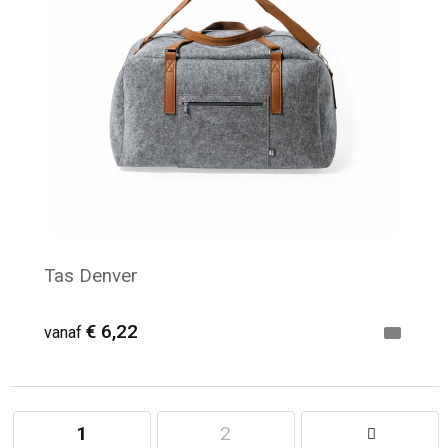
Tas Denver
€ 6,22
vanaf
1
2
Minimale afname: 13