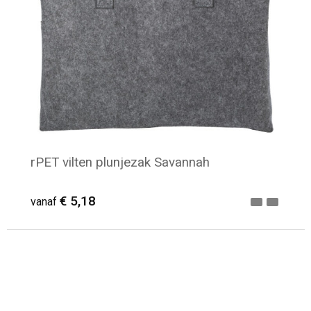
Toilettassen
Katoenen draagtassen
Jute tassen
Documententassen
Matrozentassen
rPET vilten plunjezak Savannah
Promotietassen
€ 5,18
vanaf
Opvouwbare tassen
Sporttassen
Minimale afname: 16
Accessoires voor tassen