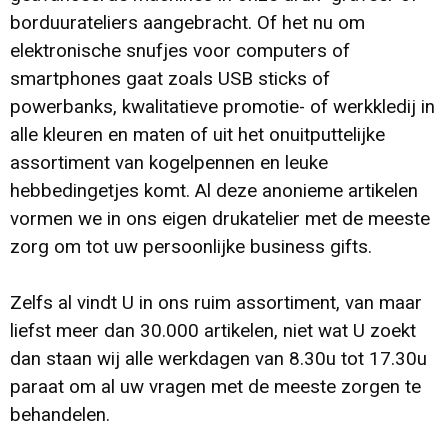
borduurateliers aangebracht. Of het nu om
Veiligheid, Auto en Fiets
T-Shirts
Reistassen
elektronische snufjes voor computers of
smartphones gaat zoals USB sticks of
Sleutelhangers en Lanyards
Sweaters
Collegetassen
powerbanks, kwalitatieve promotie- of werkkledij in
alle kleuren en maten of uit het onuitputtelijke
Huis, Tuin en Keuken
Blazers
Rugzakken
assortiment van kogelpennen en leuke
hebbedingetjes komt. Al deze anonieme artikelen
Vrije tijd en Strand
Schoudertassen
vormen we in ons eigen drukatelier met de meeste
Elektronica, Gadgets en USB
Papieren tassen
zorg om tot uw persoonlijke business gifts.
Persoonlijke verzorging
Koeltassen en Koelboxen
Zelfs al vindt U in ons ruim assortiment, van maar
liefst meer dan 30.000 artikelen, niet wat U zoekt
Heuptassen
dan staan wij alle werkdagen van 8.30u tot 17.30u
paraat om al uw vragen met de meeste zorgen te
Koffers en Trolleys
behandelen.