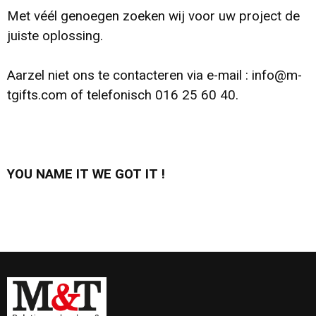
Toilettassen
Met véél genoegen zoeken wij voor uw project de
juiste oplossing.
Katoenen draagtassen
Aarzel niet ons te contacteren via e-mail :
info@m-
Jute tassen
tgifts.com
of telefonisch 016 25 60 40.
Documententassen
Matrozentassen
YOU NAME IT WE GOT IT !
Promotietassen
Opvouwbare tassen
Sporttassen
Accessoires voor tassen