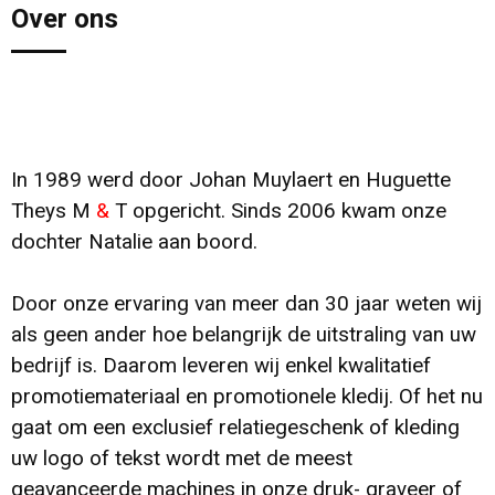
Klokken, horloges en weerstations
Schoenen
Broeken
Waterbestendige tassen
Over ons
Sport
Vesten
Caps, Hoeden en Mutsen
Kledingtassen
Bidons en Sportflessen
Jassen
Sportaccessoires
Reistassensets
In 1989 werd door Johan Muylaert en Huguette
Anti-stress
Caps, Hoeden en Mutsen
Duffeltassen
Theys M
&
T opgericht. Sinds 2006 kwam onze
Kinderen, Peuters en Baby's
Polo's
Golftassen
dochter Natalie aan boord.
Kantoor en Zakelijk
Regenkleding
Schoenentassen
Door onze ervaring van meer dan 30 jaar weten wij
als geen ander hoe belangrijk de uitstraling van uw
Aanstekers
Handschoenen en Sjaals
Tablettassen
bedrijf is. Daarom leveren wij enkel kwalitatief
promotiemateriaal en promotionele kledij. Of het nu
Snoepgoed
Dekens, Fleecedekens en Kussens
Aktetassen
gaat om een exclusief relatiegeschenk of kleding
uw logo of tekst wordt met de meest
Spellen voor binnen en buiten
Badtextiel en Douche
Afvaltassen
geavanceerde machines in onze druk- graveer of