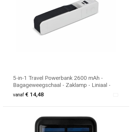
5-in-1 Travel Powerbank 2600 mAh -
Bagageweegschaal - Zaklamp - Liniaal -
Thermometer
€ 14,48
vanaf
Minimale afname: 6