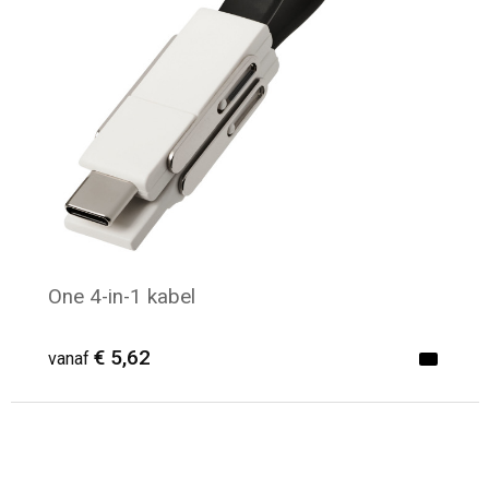
Toilettassen
Katoenen draagtassen
Jute tassen
Documententassen
Matrozentassen
One 4-in-1 kabel
Promotietassen
€ 5,62
Opvouwbare tassen
vanaf
Sporttassen
Accessoires voor tassen
Minimale afname: 17