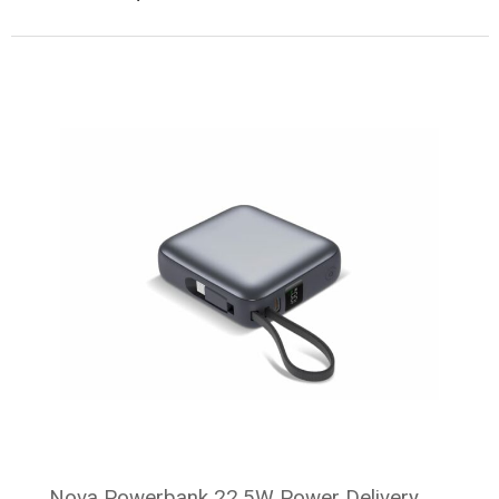
Minimale afname: 6
Nova Powerbank 22.5W Power Delivery