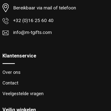
Toilettassen
Bereikbaar via mail of telefoon
Katoenen draagtassen
+32 (0)16 25 60 40
Jute tassen
info@m-tgifts.com
Documententassen
Matrozentassen
Klantenservice
Promotietassen
Over ons
Opvouwbare tassen
Contact
Veelgestelde vragen
Sporttassen
Accessoires voor tassen
Veilig winkelen