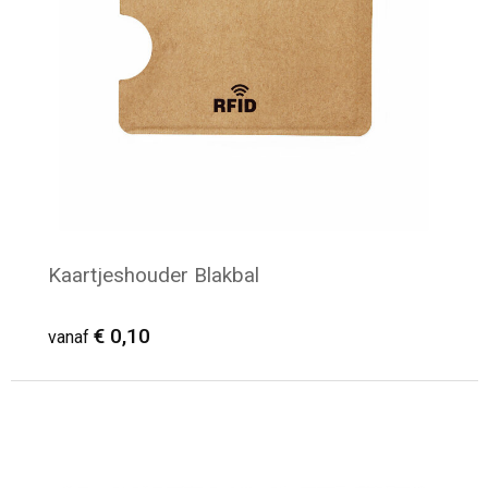
Toilettassen
Katoenen draagtassen
Jute tassen
Documententassen
Matrozentassen
Kaartjeshouder Blakbal
Promotietassen
€ 0,10
vanaf
Opvouwbare tassen
Sporttassen
Minimale afname: 770
Accessoires voor tassen