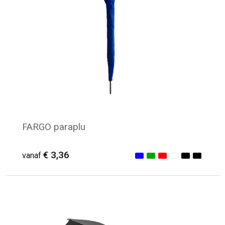
Toilettassen
Katoenen draagtassen
Jute tassen
Documententassen
Matrozentassen
FARGO paraplu
Promotietassen
€ 3,36
vanaf
Opvouwbare tassen
Sporttassen
Minimale afname: 30
Accessoires voor tassen