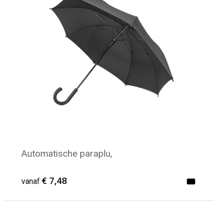
Strandtassen
Laptop hoezen en tassen
Goodiebags
Automatische paraplu,
€ 7,48
vanaf