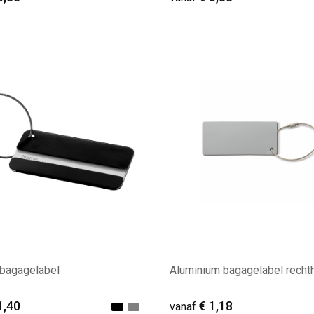
ale afname: 95
Minimale afname: 91
 bagagelabel
Aluminium bagagelabel recht
1,40
€ 1,18
vanaf