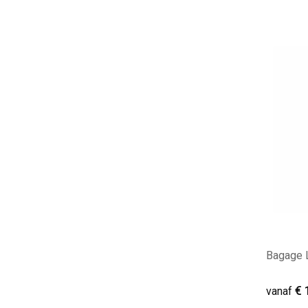
Minim
Bagage L
€ 
vanaf