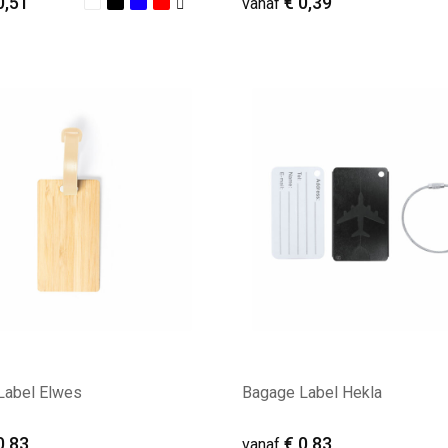
0,51
€ 0,39
vanaf
ale afname: 148
Minimale afname: 218
Label Elwes
Bagage Label Hekla
0,83
€ 0,83
vanaf