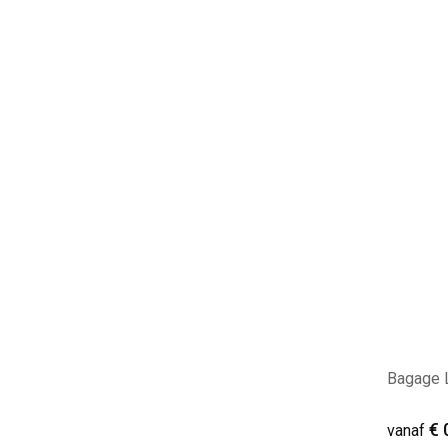
Minim
Bagage 
€ 
vanaf