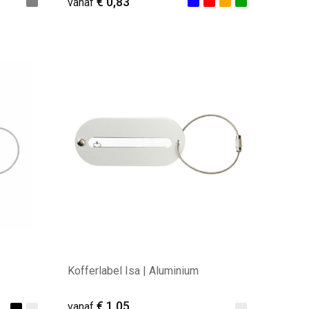
€ 0,83
vanaf
Minimale afname: 85
Kofferlabel Isa | Aluminium
€ 1,05
vanaf