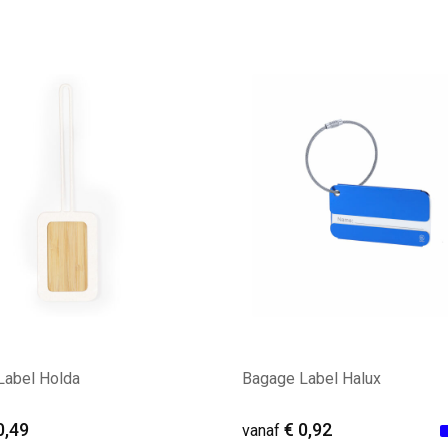
ale afname: 66
Minimale afname: 63
Label Holda
Bagage Label Halux
0,49
€ 0,92
vanaf