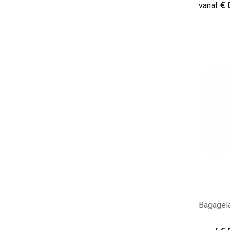
€ 
vanaf
Minim
Bagagel