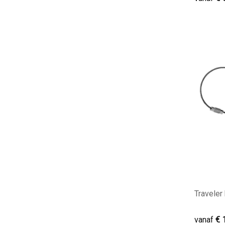
Minim
Traveler
€ 
vanaf