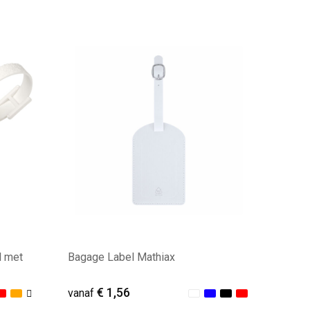
Minimale afname: 55
l met
Bagage Label Mathiax
€ 1,56
vanaf