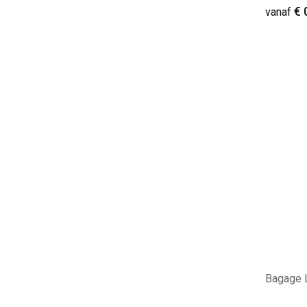
€ 
vanaf
Minim
Bagage L