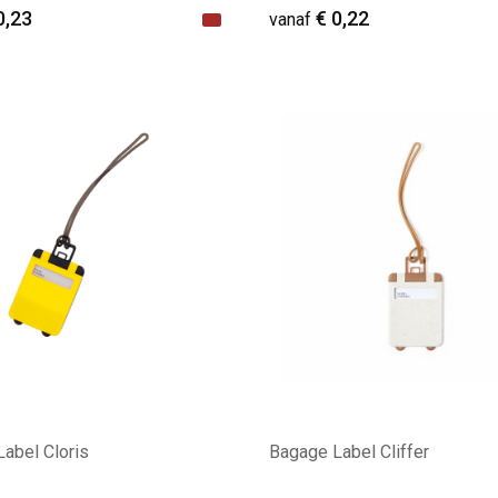
0,23
€ 0,22
vanaf
ale afname: 435
Minimale afname: 455
abel Cloris
Bagage Label Cliffer