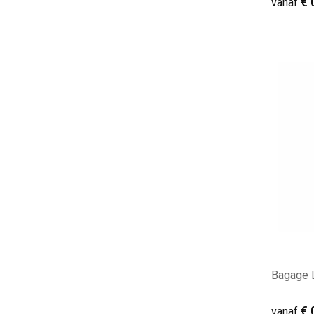
€ 
vanaf
Minim
Bagage 
€ 
vanaf