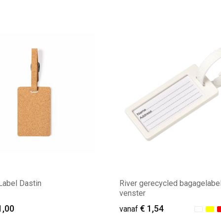
ale afname: 173
Minimale afname: 82
abel Dastin
River gerecycled bagagelabe
venster
1,00
€ 1,54
vanaf