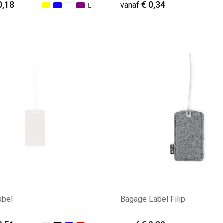
0,18
€ 0,34
vanaf
ale afname: 435
Minimale afname: 228
abel
Bagage Label Filip