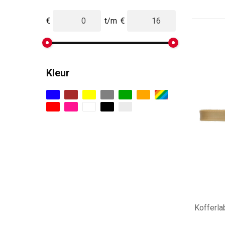
€
t/m
€
Kleur
Kofferl