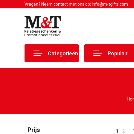
Vragen? Neem contact met ons op: info@m-tgifts.com
Categorieën
Populair
Ho
Prijs
1
2