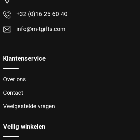
Toilettassen
+32 (0)16 25 60 40
Katoenen draagtassen
info@m-tgifts.com
Jute tassen
Documententassen
Klantenservice
Matrozentassen
Over ons
Promotietassen
Contact
Opvouwbare tassen
Veelgestelde vragen
Sporttassen
Veilig winkelen
Accessoires voor tassen