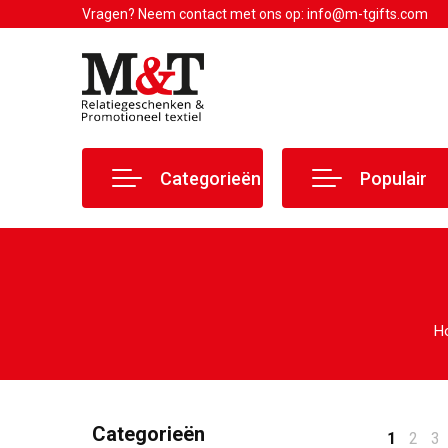
Vragen? Neem contact met ons op: info@m-tgifts.com
Categorieën
Populair
H
Categorieën
1
2
3