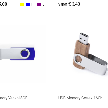
5,08
€ 3,43
vanaf
ale afname: 17
Minimale afname: 25
ory Yeskal 8GB
USB Memory Cetrex 16Gb