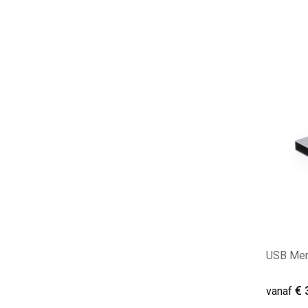
Minim
USB Mem
€ 
vanaf