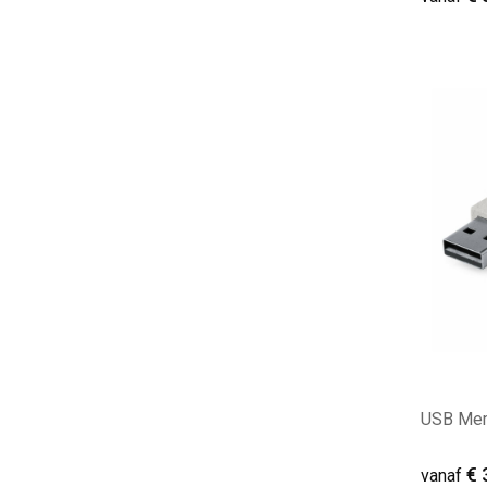
Minim
USB Mem
€ 
vanaf