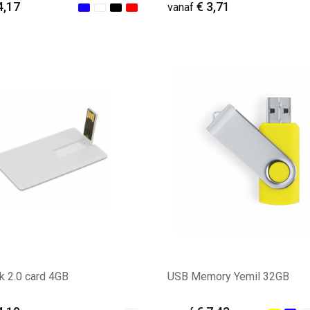
4,17
€ 3,71
vanaf
ale afname: 21
Minimale afname: 23
k 2.0 card 4GB
USB Memory Yemil 32GB