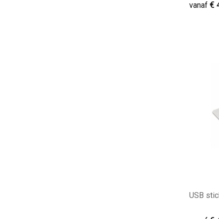
€ 
vanaf
Minim
USB stic