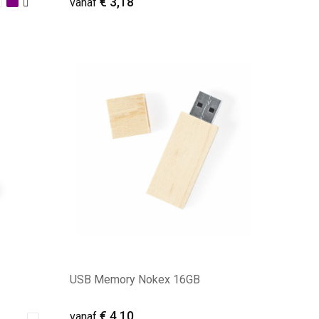
€ 3,18
vanaf
Minimale afname: 27
USB Memory Nokex 16GB
€ 4,10
vanaf