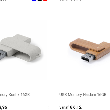
ale afname: 28
Minimale afname: 14
ory Kontix 16GB
USB Memory Haidam 16GB
3,96
€ 6,12
vanaf