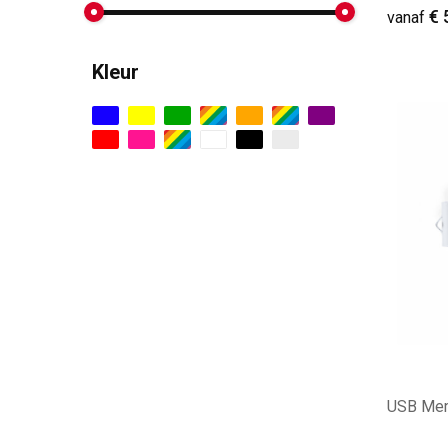
€ 
vanaf
Kleur
Minim
USB Mem