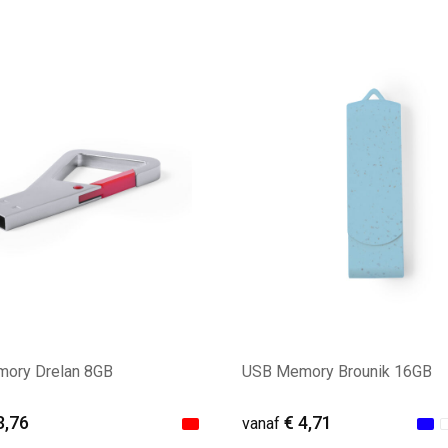
ale afname: 21
Minimale afname: 14
ory Drelan 8GB
USB Memory Brounik 16GB
3,76
€ 4,71
vanaf