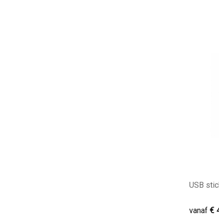
Minim
USB stic
€ 
vanaf