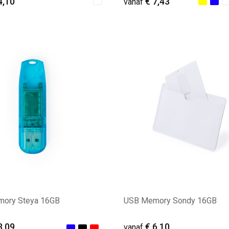
4,10
€ 7,43
vanaf
ale afname: 21
Minimale afname: 12
ory Steya 16GB
USB Memory Sondy 16GB
3,09
€ 6,10
vanaf