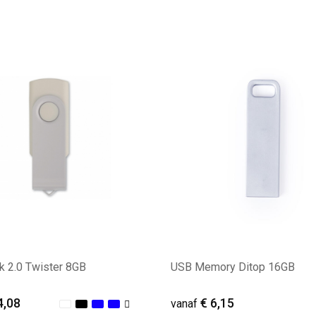
ale afname: 22
Minimale afname: 14
k 2.0 Twister 8GB
USB Memory Ditop 16GB
4,08
€ 6,15
vanaf