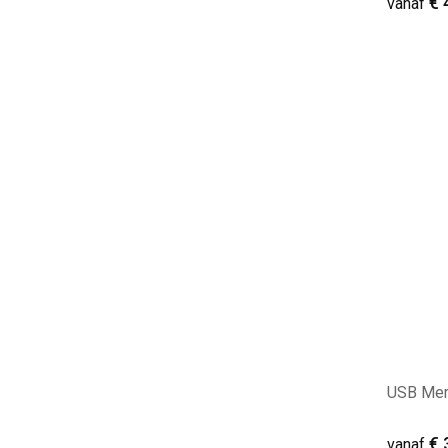
€ 
vanaf
Minim
USB Mem
€ 
vanaf