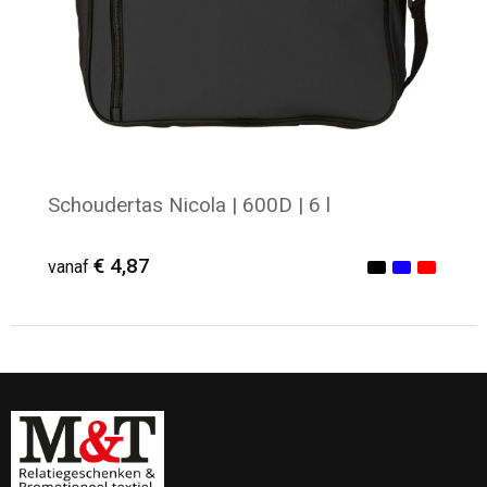
Toilettassen
Katoenen draagtassen
Jute tassen
Documententassen
Schoudertas Nicola | 600D | 6 l
Matrozentassen
€ 4,87
vanaf
Promotietassen
Opvouwbare tassen
Minimale afname: 17
Sporttassen
Accessoires voor tassen