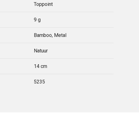
Toppoint
9 g
Bamboo, Metal
Natuur
14 cm
5235