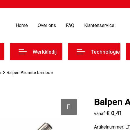
Home
Over ons
FAQ
Klantenservice
Werkkledij
Technologie
n
Balpen Alicante bamboe
Balpen 
€ 0,41
vanaf
Artikelnummer:
L