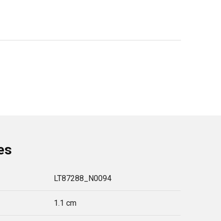
es
LT87288_N0094
1.1 cm