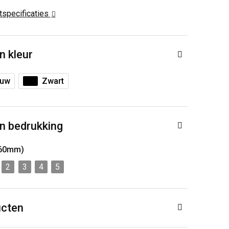
ctspecificaties
n kleur
auw
Zwart
n bedrukking
 60mm)
2
3
4
5
ucten