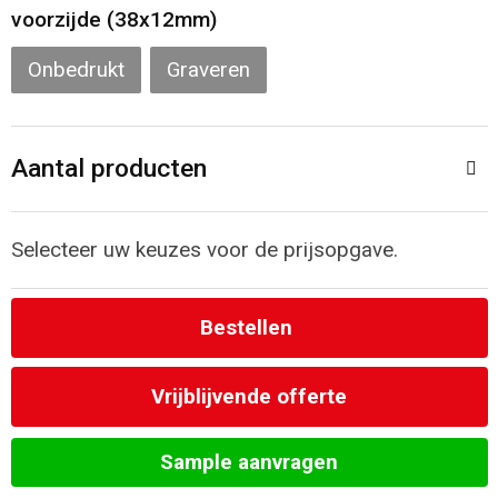
voorzijde (38x12mm)
Strandtassen
Onbedrukt
Graveren
Laptop hoezen en tassen
Goodiebags
Aantal producten
Selecteer uw keuzes voor de prijsopgave.
Bestellen
Vrijblijvende offerte
Sample aanvragen