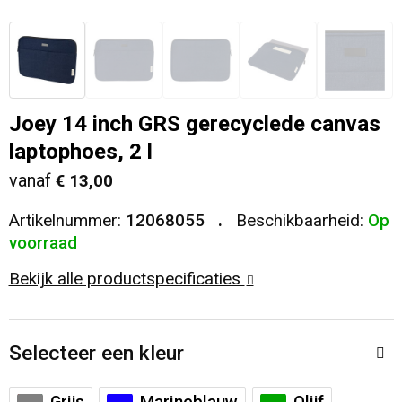
Veiligheid, Auto en Fiets
T-Shirts
Reistassen
Sleutelhangers en Lanyards
Sweaters
Collegetassen
Joey 14 inch GRS gerecyclede canvas
Huis, Tuin en Keuken
Blazers
Rugzakken
laptophoes, 2 l
Vrije tijd en Strand
Schoudertassen
vanaf
€ 13,00
Elektronica, Gadgets en USB
Papieren tassen
Artikelnummer:
12068055
Beschikbaarheid:
Op
voorraad
Persoonlijke verzorging
Koeltassen en Koelboxen
Bekijk alle productspecificaties
Heuptassen
Selecteer een kleur
Koffers en Trolleys