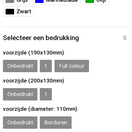
Grijs
Marineblauw
Olijf
Toilettassen
Zwart
Katoenen draagtassen
Jute tassen
Selecteer een bedrukking
Documententassen
voorzijde (190x130mm)
Matrozentassen
Onbedrukt
1
Full colour
voorzijde (200x130mm)
Promotietassen
Onbedrukt
1
Opvouwbare tassen
voorzijde (diameter: 110mm)
Sporttassen
Onbedrukt
Borduren
Accessoires voor tassen