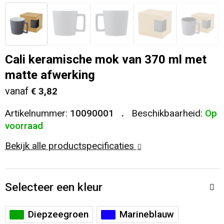
Veiligheid, Auto en Fiets
T-Shirts
Reistassen
Sleutelhangers en Lanyards
Sweaters
Collegetassen
Cali keramische mok van 370 ml met
Huis, Tuin en Keuken
Blazers
Rugzakken
matte afwerking
vanaf
€ 3,82
Vrije tijd en Strand
Schoudertassen
Artikelnummer:
10090001
Beschikbaarheid:
Op
Elektronica, Gadgets en USB
Papieren tassen
voorraad
Bekijk alle productspecificaties
Persoonlijke verzorging
Koeltassen en Koelboxen
Heuptassen
Selecteer een kleur
Koffers en Trolleys
Diepzeegroen
Marineblauw