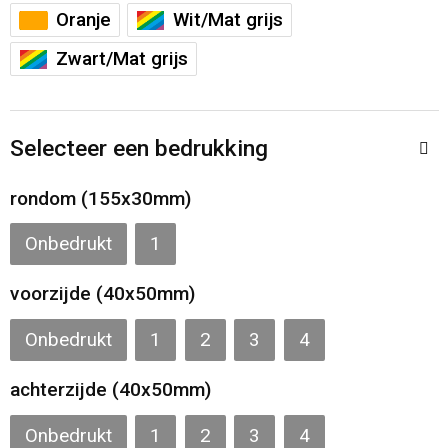
Toilettassen
Oranje
Wit/Mat grijs
Zwart/Mat grijs
Katoenen draagtassen
Jute tassen
Selecteer een bedrukking
Documententassen
rondom (155x30mm)
Matrozentassen
Onbedrukt
1
Promotietassen
voorzijde (40x50mm)
Opvouwbare tassen
Onbedrukt
1
2
3
4
Sporttassen
achterzijde (40x50mm)
Accessoires voor tassen
Onbedrukt
1
2
3
4