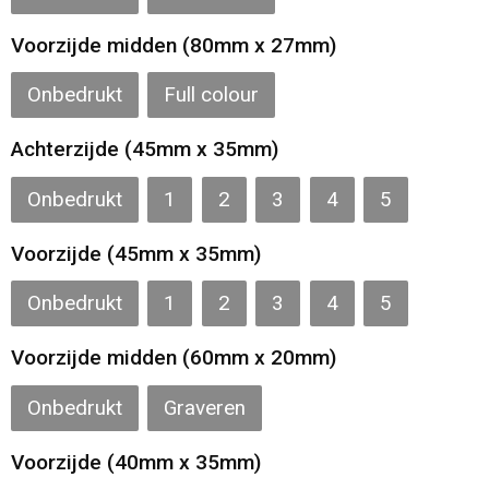
Toilettassen
Voorzijde midden (80mm x 27mm)
Katoenen draagtassen
Onbedrukt
Full colour
Jute tassen
Achterzijde (45mm x 35mm)
Documententassen
Onbedrukt
1
2
3
4
5
Matrozentassen
Voorzijde (45mm x 35mm)
Promotietassen
Onbedrukt
1
2
3
4
5
Voorzijde midden (60mm x 20mm)
Opvouwbare tassen
Onbedrukt
Graveren
Sporttassen
Voorzijde (40mm x 35mm)
Accessoires voor tassen