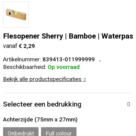
Veiligheid, Auto en Fiets
T-Shirts
Reistassen
Sleutelhangers en Lanyards
Sweaters
Collegetassen
Flesopener Sherry | Bamboe | Waterpas
Huis, Tuin en Keuken
Blazers
Rugzakken
vanaf
€ 2,29
Vrije tijd en Strand
Schoudertassen
Artikelnummer:
839413-011999999
Beschikbaarheid:
Op voorraad
Elektronica, Gadgets en USB
Papieren tassen
Bekijk alle productspecificaties
Persoonlijke verzorging
Koeltassen en Koelboxen
Selecteer een bedrukking
Heuptassen
Achterzijde (75mm x 27mm)
Koffers en Trolleys
Onbedrukt
Full colour