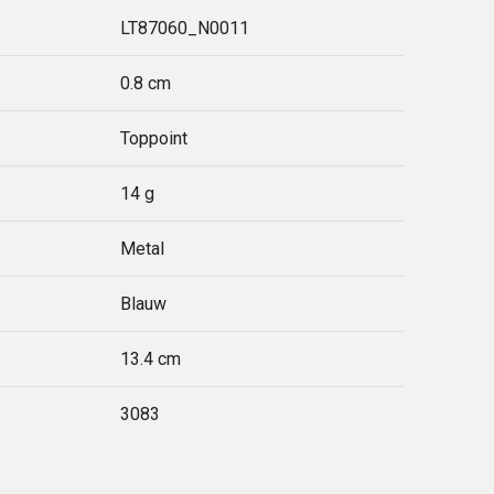
LT87060_N0011
0.8 cm
Toppoint
14 g
Metal
Blauw
13.4 cm
3083