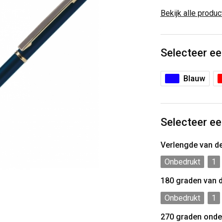
Bekijk alle produ
Selecteer ee
Blauw
Selecteer ee
Verlengde van d
Onbedrukt
1
180 graden van 
Onbedrukt
1
270 graden onde