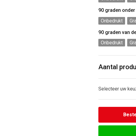
90 graden onder
Onbedrukt
Gr
90 graden van d
Onbedrukt
Gr
Aantal prod
Selecteer uw keu
Beste