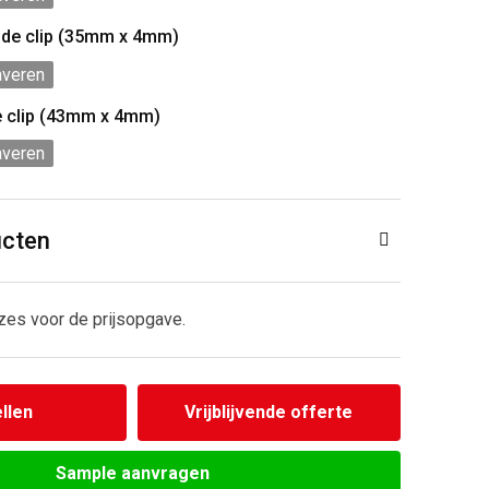
 de clip (35mm x 4mm)
averen
e clip (43mm x 4mm)
averen
ucten
zes voor de prijsopgave.
llen
Vrijblijvende offerte
Sample aanvragen