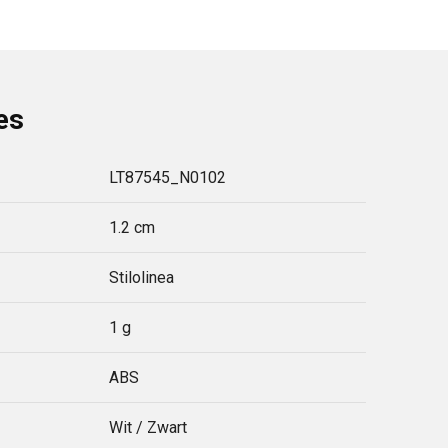
es
LT87545_N0102
1.2 cm
Stilolinea
1 g
ABS
Wit / Zwart