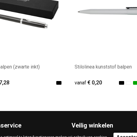
alpen (zwarte inkt)
Stilolinea kunststof balpen
7,28
€ 0,20
vanaf
male afname: 13
Minimale afname: 500
nservice
Veilig winkelen