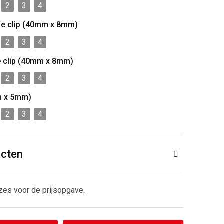
2
3
4
de clip (40mm x 8mm)
2
3
4
e clip (40mm x 8mm)
2
3
4
m x 5mm)
2
3
4
ucten
zes voor de prijsopgave.