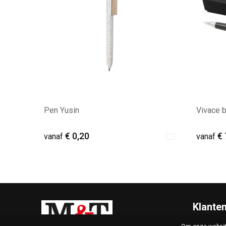
Pen Yusin
Vivace b
€ 0,20
€ 
vanaf
vanaf
Minimale afname: 417
Mini
Klante