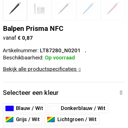
Veiligheid, Auto en Fiets
T-Shirts
Reistassen
Sleutelhangers en Lanyards
Sweaters
Collegetassen
Balpen Prisma NFC
vanaf
€ 0,87
Huis, Tuin en Keuken
Blazers
Rugzakken
Artikelnummer:
LT87280_N0201
Vrije tijd en Strand
Schoudertassen
Beschikbaarheid:
Op voorraad
Bekijk alle productspecificaties
Elektronica, Gadgets en USB
Papieren tassen
Persoonlijke verzorging
Koeltassen en Koelboxen
Selecteer een kleur
Heuptassen
Blauw / Wit
Donkerblauw / Wit
Koffers en Trolleys
Grijs / Wit
Lichtgroen / Wit