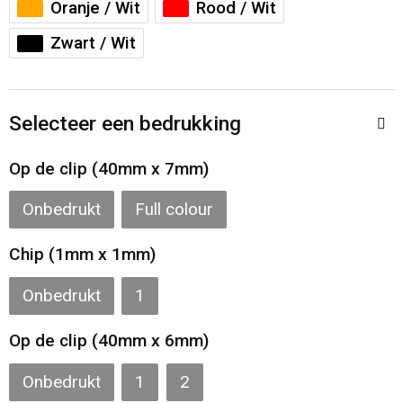
Oranje / Wit
Rood / Wit
Toilettassen
Zwart / Wit
Katoenen draagtassen
Jute tassen
Selecteer een bedrukking
Documententassen
Op de clip (40mm x 7mm)
Matrozentassen
Onbedrukt
Full colour
Promotietassen
Chip (1mm x 1mm)
Opvouwbare tassen
Onbedrukt
1
Op de clip (40mm x 6mm)
Sporttassen
Onbedrukt
1
2
Accessoires voor tassen