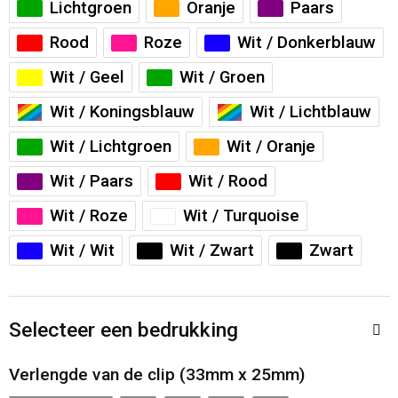
Lichtgroen
Oranje
Paars
Toilettassen
Rood
Roze
Wit / Donkerblauw
Katoenen draagtassen
Wit / Geel
Wit / Groen
Jute tassen
Wit / Koningsblauw
Wit / Lichtblauw
Wit / Lichtgroen
Wit / Oranje
Documententassen
Wit / Paars
Wit / Rood
Matrozentassen
Wit / Roze
Wit / Turquoise
Promotietassen
Wit / Wit
Wit / Zwart
Zwart
Opvouwbare tassen
Selecteer een bedrukking
Sporttassen
Verlengde van de clip (33mm x 25mm)
Accessoires voor tassen