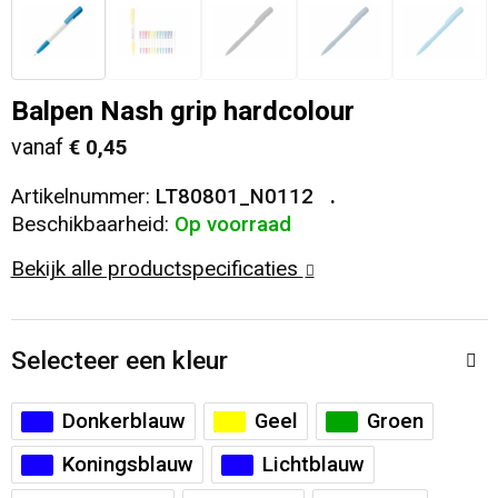
Veiligheid, Auto en Fiets
T-Shirts
Reistassen
Sleutelhangers en Lanyards
Sweaters
Collegetassen
Balpen Nash grip hardcolour
vanaf
€ 0,45
Huis, Tuin en Keuken
Blazers
Rugzakken
Artikelnummer:
LT80801_N0112
Vrije tijd en Strand
Schoudertassen
Beschikbaarheid:
Op voorraad
Bekijk alle productspecificaties
Elektronica, Gadgets en USB
Papieren tassen
Persoonlijke verzorging
Koeltassen en Koelboxen
Selecteer een kleur
Heuptassen
Donkerblauw
Geel
Groen
Koffers en Trolleys
Koningsblauw
Lichtblauw