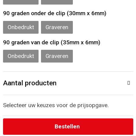
Strandtassen
90 graden onder de clip (30mm x 6mm)
Onbedrukt
Graveren
Laptop hoezen en tassen
90 graden van de clip (35mm x 6mm)
Goodiebags
Onbedrukt
Graveren
Aantal producten
Selecteer uw keuzes voor de prijsopgave.
Bestellen