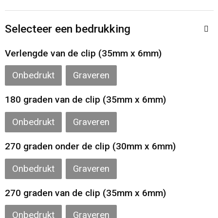
Toilettassen
Selecteer een bedrukking
Katoenen draagtassen
Verlengde van de clip (35mm x 6mm)
Jute tassen
Onbedrukt
Graveren
Documententassen
180 graden van de clip (35mm x 6mm)
Matrozentassen
Onbedrukt
Graveren
Promotietassen
270 graden onder de clip (30mm x 6mm)
Opvouwbare tassen
Onbedrukt
Graveren
Sporttassen
270 graden van de clip (35mm x 6mm)
Accessoires voor tassen
Onbedrukt
Graveren