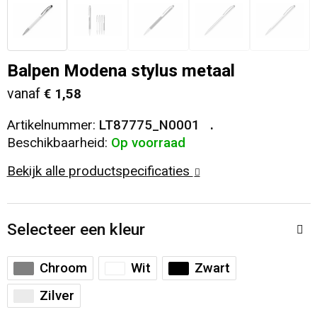
Veiligheid, Auto en Fiets
T-Shirts
Reistassen
Sleutelhangers en Lanyards
Sweaters
Collegetassen
Balpen Modena stylus metaal
vanaf
€ 1,58
Huis, Tuin en Keuken
Blazers
Rugzakken
Artikelnummer:
LT87775_N0001
Vrije tijd en Strand
Schoudertassen
Beschikbaarheid:
Op voorraad
Bekijk alle productspecificaties
Elektronica, Gadgets en USB
Papieren tassen
Persoonlijke verzorging
Koeltassen en Koelboxen
Selecteer een kleur
Heuptassen
Chroom
Wit
Zwart
Koffers en Trolleys
Zilver