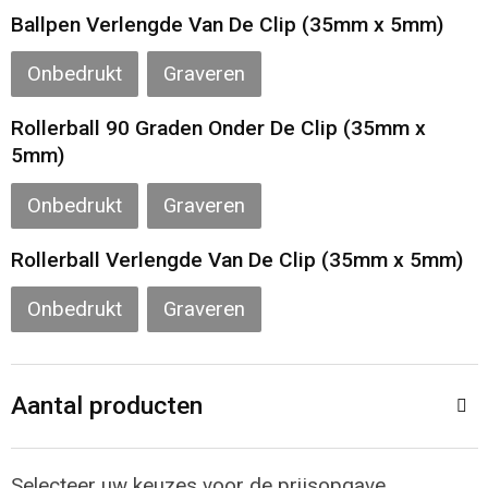
Toilettassen
Ballpen Verlengde Van De Clip (35mm x 5mm)
Katoenen draagtassen
Onbedrukt
Graveren
Jute tassen
Rollerball 90 Graden Onder De Clip (35mm x
5mm)
Documententassen
Onbedrukt
Graveren
Matrozentassen
Rollerball Verlengde Van De Clip (35mm x 5mm)
Promotietassen
Onbedrukt
Graveren
Opvouwbare tassen
Aantal producten
Sporttassen
Accessoires voor tassen
Selecteer uw keuzes voor de prijsopgave.