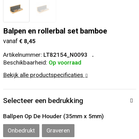
Veiligheid, Auto en Fiets
T-Shirts
Reistassen
Sleutelhangers en Lanyards
Sweaters
Collegetassen
Balpen en rollerbal set bamboe
vanaf
€ 8,45
Huis, Tuin en Keuken
Blazers
Rugzakken
Artikelnummer:
LT82154_N0093
Vrije tijd en Strand
Schoudertassen
Beschikbaarheid:
Op voorraad
Bekijk alle productspecificaties
Elektronica, Gadgets en USB
Papieren tassen
Persoonlijke verzorging
Koeltassen en Koelboxen
Selecteer een bedrukking
Heuptassen
Ballpen Op De Houder (35mm x 5mm)
Koffers en Trolleys
Onbedrukt
Graveren