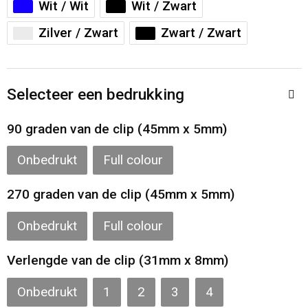
Wit / Wit
Wit / Zwart
Toilettassen
Zilver / Zwart
Zwart / Zwart
Katoenen draagtassen
Jute tassen
Selecteer een bedrukking
Documententassen
90 graden van de clip (45mm x 5mm)
Matrozentassen
Onbedrukt
Full colour
Promotietassen
270 graden van de clip (45mm x 5mm)
Opvouwbare tassen
Onbedrukt
Full colour
Verlengde van de clip (31mm x 8mm)
Sporttassen
Onbedrukt
1
2
3
4
Accessoires voor tassen