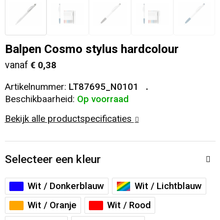
Veiligheid, Auto en Fiets
T-Shirts
Reistassen
Sleutelhangers en Lanyards
Sweaters
Collegetassen
Balpen Cosmo stylus hardcolour
vanaf
€ 0,38
Huis, Tuin en Keuken
Blazers
Rugzakken
Artikelnummer:
LT87695_N0101
Vrije tijd en Strand
Schoudertassen
Beschikbaarheid:
Op voorraad
Bekijk alle productspecificaties
Elektronica, Gadgets en USB
Papieren tassen
Persoonlijke verzorging
Koeltassen en Koelboxen
Selecteer een kleur
Heuptassen
Wit / Donkerblauw
Wit / Lichtblauw
Koffers en Trolleys
Wit / Oranje
Wit / Rood