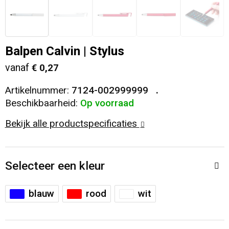
Veiligheid, Auto en Fiets
T-Shirts
Reistassen
Sleutelhangers en Lanyards
Sweaters
Collegetassen
Balpen Calvin | Stylus
vanaf
€ 0,27
Huis, Tuin en Keuken
Blazers
Rugzakken
Artikelnummer:
7124-002999999
Vrije tijd en Strand
Schoudertassen
Beschikbaarheid:
Op voorraad
Bekijk alle productspecificaties
Elektronica, Gadgets en USB
Papieren tassen
Persoonlijke verzorging
Koeltassen en Koelboxen
Selecteer een kleur
Heuptassen
blauw
rood
wit
Koffers en Trolleys