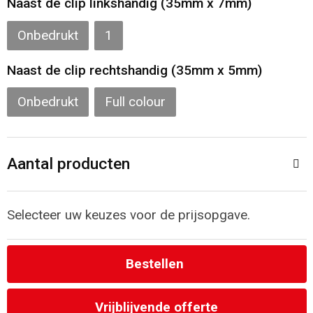
Naast de clip linkshandig (35mm x 7mm)
Strandtassen
Onbedrukt
1
Laptop hoezen en tassen
Naast de clip rechtshandig (35mm x 5mm)
Goodiebags
Onbedrukt
Full colour
Aantal producten
Selecteer uw keuzes voor de prijsopgave.
Bestellen
Vrijblijvende offerte