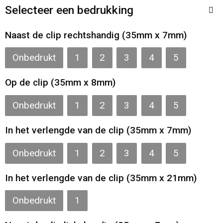
Toilettassen
Selecteer een bedrukking
Katoenen draagtassen
Naast de clip rechtshandig (35mm x 7mm)
Jute tassen
Onbedrukt
1
2
3
4
5
Op de clip (35mm x 8mm)
Documententassen
Onbedrukt
1
2
3
4
5
Matrozentassen
In het verlengde van de clip (35mm x 7mm)
Promotietassen
Onbedrukt
1
2
3
4
5
Opvouwbare tassen
In het verlengde van de clip (35mm x 21mm)
Sporttassen
Onbedrukt
1
Accessoires voor tassen