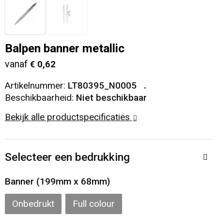
Veiligheid, Auto en Fiets
T-Shirts
Reistassen
Sleutelhangers en Lanyards
Sweaters
Collegetassen
Balpen banner metallic
vanaf
€ 0,62
Huis, Tuin en Keuken
Blazers
Rugzakken
Artikelnummer:
LT80395_N0005
Vrije tijd en Strand
Schoudertassen
Beschikbaarheid:
Niet beschikbaar
Bekijk alle productspecificaties
Elektronica, Gadgets en USB
Papieren tassen
Persoonlijke verzorging
Koeltassen en Koelboxen
Selecteer een bedrukking
Heuptassen
Banner (199mm x 68mm)
Koffers en Trolleys
Onbedrukt
Full colour