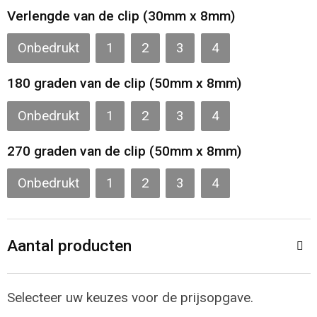
Toilettassen
Verlengde van de clip (30mm x 8mm)
Katoenen draagtassen
Onbedrukt
1
2
3
4
Jute tassen
180 graden van de clip (50mm x 8mm)
Onbedrukt
1
2
3
4
Documententassen
270 graden van de clip (50mm x 8mm)
Matrozentassen
Onbedrukt
1
2
3
4
Promotietassen
Opvouwbare tassen
Aantal producten
Sporttassen
Selecteer uw keuzes voor de prijsopgave.
Accessoires voor tassen