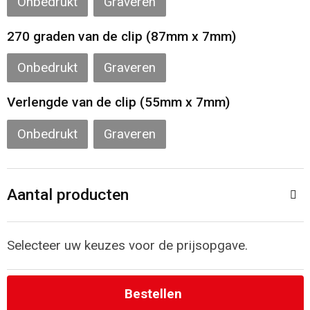
Onbedrukt
Graveren
Strandtassen
270 graden van de clip (87mm x 7mm)
Laptop hoezen en tassen
Onbedrukt
Graveren
Goodiebags
Verlengde van de clip (55mm x 7mm)
Onbedrukt
Graveren
Aantal producten
Selecteer uw keuzes voor de prijsopgave.
Bestellen