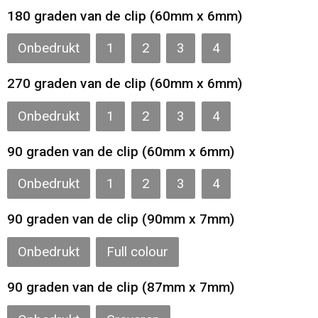
Toilettassen
180 graden van de clip (60mm x 6mm)
Katoenen draagtassen
Onbedrukt
1
2
3
4
Jute tassen
270 graden van de clip (60mm x 6mm)
Onbedrukt
1
2
3
4
Documententassen
90 graden van de clip (60mm x 6mm)
Matrozentassen
Onbedrukt
1
2
3
4
Promotietassen
90 graden van de clip (90mm x 7mm)
Opvouwbare tassen
Onbedrukt
Full colour
Sporttassen
90 graden van de clip (87mm x 7mm)
Accessoires voor tassen