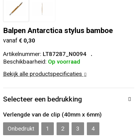
Veiligheid, Auto en Fiets
T-Shirts
Reistassen
Sleutelhangers en Lanyards
Sweaters
Collegetassen
Balpen Antarctica stylus bamboe
vanaf
€ 0,30
Huis, Tuin en Keuken
Blazers
Rugzakken
Artikelnummer:
LT87287_N0094
Vrije tijd en Strand
Schoudertassen
Beschikbaarheid:
Op voorraad
Bekijk alle productspecificaties
Elektronica, Gadgets en USB
Papieren tassen
Persoonlijke verzorging
Koeltassen en Koelboxen
Selecteer een bedrukking
Heuptassen
Verlengde van de clip (40mm x 6mm)
Koffers en Trolleys
Onbedrukt
1
2
3
4