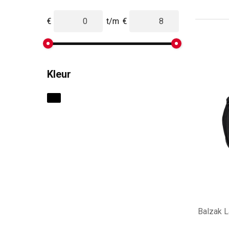
€
t/m
€
Kleur
Balzak L