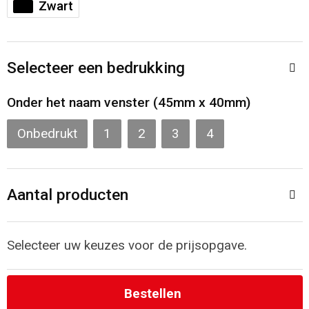
Zwart
Toilettassen
Katoenen draagtassen
Selecteer een bedrukking
Jute tassen
Onder het naam venster (45mm x 40mm)
Documententassen
Onbedrukt
1
2
3
4
Matrozentassen
Promotietassen
Aantal producten
Opvouwbare tassen
Selecteer uw keuzes voor de prijsopgave.
Sporttassen
Bestellen
Accessoires voor tassen