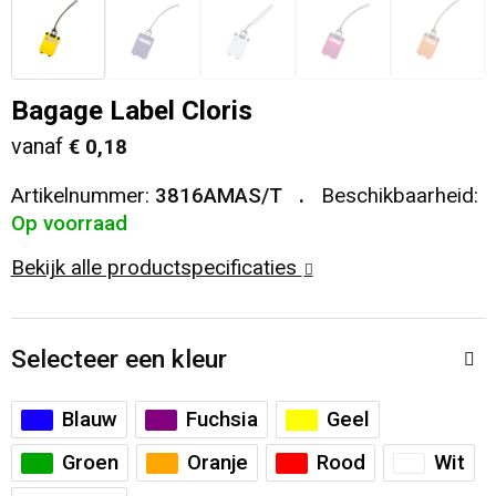
Veiligheid, Auto en Fiets
T-Shirts
Reistassen
Sleutelhangers en Lanyards
Sweaters
Collegetassen
Bagage Label Cloris
vanaf
€ 0,18
Huis, Tuin en Keuken
Blazers
Rugzakken
Artikelnummer:
3816AMAS/T
Beschikbaarheid:
Vrije tijd en Strand
Schoudertassen
Op voorraad
Bekijk alle productspecificaties
Elektronica, Gadgets en USB
Papieren tassen
Persoonlijke verzorging
Koeltassen en Koelboxen
Selecteer een kleur
Heuptassen
Blauw
Fuchsia
Geel
Koffers en Trolleys
Groen
Oranje
Rood
Wit