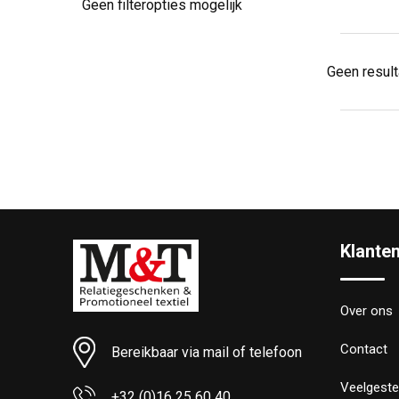
Geen filteropties mogelijk
Geen resul
Klante
Over ons
Contact
Bereikbaar via mail of telefoon
Veelgeste
+32 (0)16 25 60 40