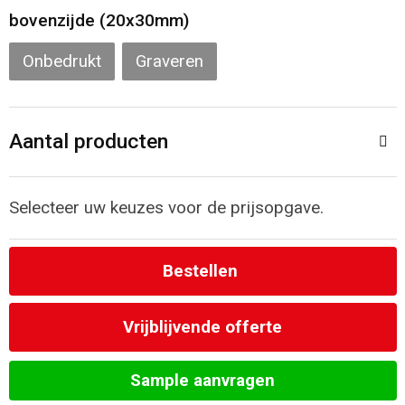
Toilettassen
bovenzijde (20x30mm)
Katoenen draagtassen
Onbedrukt
Graveren
Jute tassen
Aantal producten
Documententassen
Matrozentassen
Selecteer uw keuzes voor de prijsopgave.
Promotietassen
Bestellen
Opvouwbare tassen
Vrijblijvende offerte
Sporttassen
Sample aanvragen
Accessoires voor tassen