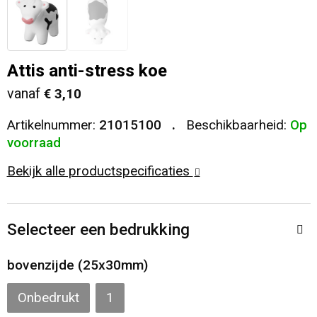
Veiligheid, Auto en Fiets
T-Shirts
Reistassen
Sleutelhangers en Lanyards
Sweaters
Collegetassen
Attis anti-stress koe
vanaf
€ 3,10
Huis, Tuin en Keuken
Blazers
Rugzakken
Artikelnummer:
21015100
Beschikbaarheid:
Op
Vrije tijd en Strand
Schoudertassen
voorraad
Bekijk alle productspecificaties
Elektronica, Gadgets en USB
Papieren tassen
Persoonlijke verzorging
Koeltassen en Koelboxen
Selecteer een bedrukking
Heuptassen
bovenzijde (25x30mm)
Koffers en Trolleys
Onbedrukt
1