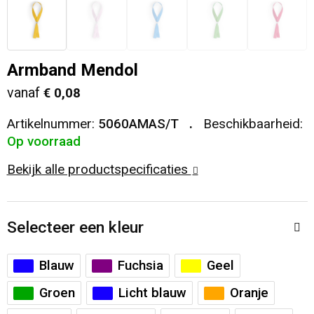
Veiligheid, Auto en Fiets
T-Shirts
Reistassen
Sleutelhangers en Lanyards
Sweaters
Collegetassen
Armband Mendol
vanaf
€ 0,08
Huis, Tuin en Keuken
Blazers
Rugzakken
Artikelnummer:
5060AMAS/T
Beschikbaarheid:
Vrije tijd en Strand
Schoudertassen
Op voorraad
Bekijk alle productspecificaties
Elektronica, Gadgets en USB
Papieren tassen
Persoonlijke verzorging
Koeltassen en Koelboxen
Selecteer een kleur
Heuptassen
Blauw
Fuchsia
Geel
Koffers en Trolleys
Groen
Licht blauw
Oranje