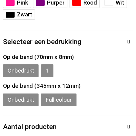
Pink
Purper
Rood
Wit
Toilettassen
Zwart
Katoenen draagtassen
Jute tassen
Selecteer een bedrukking
Documententassen
Op de band (70mm x 8mm)
Matrozentassen
Onbedrukt
1
Promotietassen
Op de band (345mm x 12mm)
Opvouwbare tassen
Onbedrukt
Full colour
Sporttassen
Aantal producten
Accessoires voor tassen