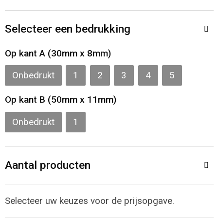
Toilettassen
Selecteer een bedrukking
Katoenen draagtassen
Op kant A (30mm x 8mm)
Jute tassen
Onbedrukt
1
2
3
4
5
Documententassen
Op kant B (50mm x 11mm)
Matrozentassen
Onbedrukt
1
Promotietassen
Opvouwbare tassen
Aantal producten
Sporttassen
Selecteer uw keuzes voor de prijsopgave.
Accessoires voor tassen