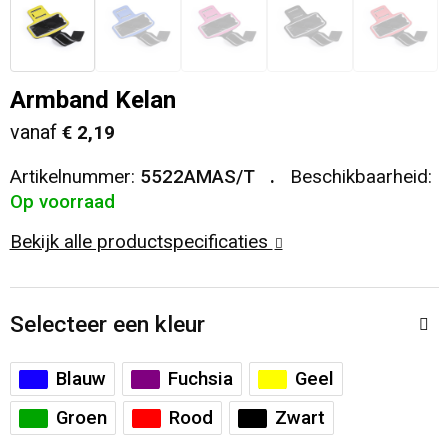
Veiligheid, Auto en Fiets
T-Shirts
Reistassen
Sleutelhangers en Lanyards
Sweaters
Collegetassen
Armband Kelan
vanaf
€ 2,19
Huis, Tuin en Keuken
Blazers
Rugzakken
Artikelnummer:
5522AMAS/T
Beschikbaarheid:
Vrije tijd en Strand
Schoudertassen
Op voorraad
Bekijk alle productspecificaties
Elektronica, Gadgets en USB
Papieren tassen
Persoonlijke verzorging
Koeltassen en Koelboxen
Selecteer een kleur
Heuptassen
Blauw
Fuchsia
Geel
Koffers en Trolleys
Groen
Rood
Zwart