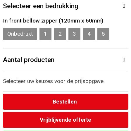
Toilettassen
Selecteer een bedrukking
Katoenen draagtassen
In front bellow zipper (120mm x 60mm)
Jute tassen
Onbedrukt
1
2
3
4
5
Documententassen
Aantal producten
Matrozentassen
Promotietassen
Selecteer uw keuzes voor de prijsopgave.
Opvouwbare tassen
Bestellen
Sporttassen
Vrijblijvende offerte
Accessoires voor tassen