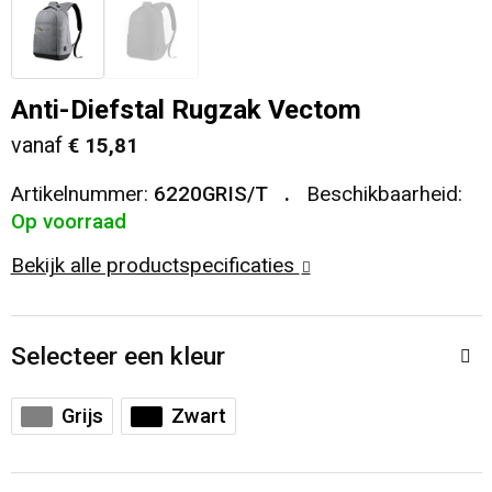
Veiligheid, Auto en Fiets
T-Shirts
Reistassen
Sleutelhangers en Lanyards
Sweaters
Collegetassen
Anti-Diefstal Rugzak Vectom
vanaf
€ 15,81
Huis, Tuin en Keuken
Blazers
Rugzakken
Artikelnummer:
6220GRIS/T
Beschikbaarheid:
Vrije tijd en Strand
Schoudertassen
Op voorraad
Bekijk alle productspecificaties
Elektronica, Gadgets en USB
Papieren tassen
Persoonlijke verzorging
Koeltassen en Koelboxen
Selecteer een kleur
Heuptassen
Grijs
Zwart
Koffers en Trolleys