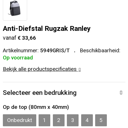
Veiligheid, Auto en Fiets
T-Shirts
Reistassen
Sleutelhangers en Lanyards
Sweaters
Collegetassen
Anti-Diefstal Rugzak Ranley
vanaf
€ 33,66
Huis, Tuin en Keuken
Blazers
Rugzakken
Artikelnummer:
5949GRIS/T
Beschikbaarheid:
Vrije tijd en Strand
Schoudertassen
Op voorraad
Bekijk alle productspecificaties
Elektronica, Gadgets en USB
Papieren tassen
Persoonlijke verzorging
Koeltassen en Koelboxen
Selecteer een bedrukking
Heuptassen
Op de top (80mm x 40mm)
Koffers en Trolleys
Onbedrukt
1
2
3
4
5