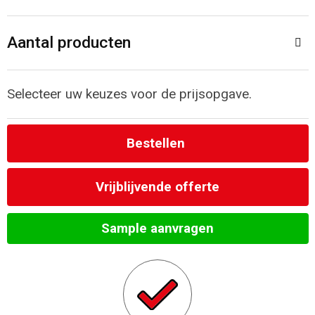
Toilettassen
Aantal producten
Katoenen draagtassen
Jute tassen
Selecteer uw keuzes voor de prijsopgave.
Documententassen
Bestellen
Matrozentassen
Vrijblijvende offerte
Promotietassen
Sample aanvragen
Opvouwbare tassen
Sporttassen
Accessoires voor tassen