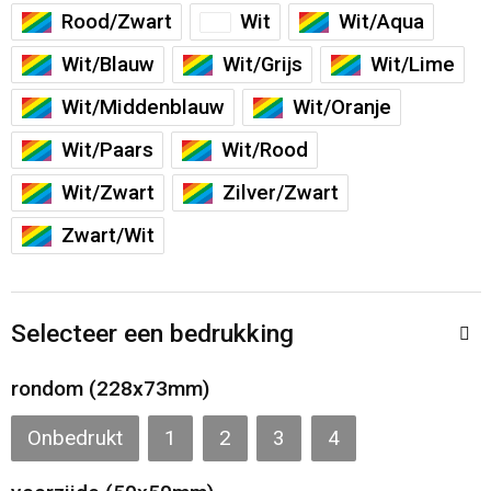
Toilettassen
Rood/Zwart
Wit
Wit/Aqua
Wit/Blauw
Wit/Grijs
Wit/Lime
Katoenen draagtassen
Wit/Middenblauw
Wit/Oranje
Jute tassen
Wit/Paars
Wit/Rood
Documententassen
Wit/Zwart
Zilver/Zwart
Zwart/Wit
Matrozentassen
Promotietassen
Selecteer een bedrukking
Opvouwbare tassen
rondom (228x73mm)
Sporttassen
Onbedrukt
1
2
3
4
Accessoires voor tassen