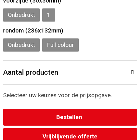
voorzijde (50x50mm)
Strandtassen
Onbedrukt
1
Laptop hoezen en tassen
rondom (236x132mm)
Onbedrukt
Full colour
Goodiebags
Aantal producten
Selecteer uw keuzes voor de prijsopgave.
Bestellen
Vrijblijvende offerte