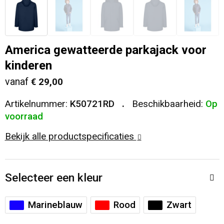
Veiligheid, Auto en Fiets
T-Shirts
Reistassen
Sleutelhangers en Lanyards
Sweaters
Collegetassen
America gewatteerde parkajack voor
kinderen
Huis, Tuin en Keuken
Blazers
Rugzakken
vanaf
€ 29,00
Vrije tijd en Strand
Schoudertassen
Artikelnummer:
K50721RD
Beschikbaarheid:
Op
voorraad
Elektronica, Gadgets en USB
Papieren tassen
Bekijk alle productspecificaties
Persoonlijke verzorging
Koeltassen en Koelboxen
Heuptassen
Selecteer een kleur
Koffers en Trolleys
Marineblauw
Rood
Zwart