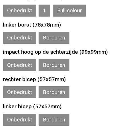
Onbedrukt
1
Full colour
Strandtassen
linker borst (78x78mm)
Laptop hoezen en tassen
Onbedrukt
Borduren
Goodiebags
impact hoog op de achterzijde (99x99mm)
Onbedrukt
Borduren
rechter bicep (57x57mm)
Onbedrukt
Borduren
linker bicep (57x57mm)
Onbedrukt
Borduren