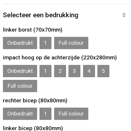
Toilettassen
Selecteer een bedrukking
Katoenen draagtassen
linker borst (70x70mm)
Jute tassen
Onbedrukt
1
Full colour
Documententassen
impact hoog op de achterzijde (220x280mm)
Matrozentassen
Onbedrukt
1
2
3
4
5
Promotietassen
Full colour
Opvouwbare tassen
rechter bicep (80x80mm)
Sporttassen
Onbedrukt
1
Full colour
Accessoires voor tassen
linker bicep (80x80mm)