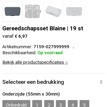
Veiligheid, Auto en Fiets
T-Shirts
Reistassen
Sleutelhangers en Lanyards
Sweaters
Collegetassen
Gereedschapsset Blaine | 19 st
Huis, Tuin en Keuken
Blazers
Rugzakken
vanaf
€ 6,97
Vrije tijd en Strand
Schoudertassen
Artikelnummer:
7159-027999999
Beschikbaarheid:
Op voorraad
Elektronica, Gadgets en USB
Papieren tassen
Bekijk alle productspecificaties
Persoonlijke verzorging
Koeltassen en Koelboxen
Selecteer een bedrukking
Heuptassen
Onderzijde (55mm x 30mm)
Koffers en Trolleys
Onbedrukt
1
2
3
4
5