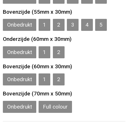
Toilettassen
Bovenzijde (55mm x 30mm)
Katoenen draagtassen
Onbedrukt
1
2
3
4
5
Jute tassen
Onderzijde (60mm x 30mm)
Documententassen
Onbedrukt
1
2
Matrozentassen
Bovenzijde (60mm x 30mm)
Promotietassen
Onbedrukt
1
2
Bovenzijde (70mm x 50mm)
Opvouwbare tassen
Onbedrukt
Full colour
Sporttassen
Accessoires voor tassen