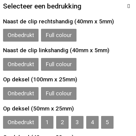
Toilettassen
Selecteer een bedrukking
Katoenen draagtassen
Naast de clip rechtshandig (40mm x 5mm)
Jute tassen
Onbedrukt
Full colour
Naast de clip linkshandig (40mm x 5mm)
Documententassen
Onbedrukt
Full colour
Matrozentassen
Op deksel (100mm x 25mm)
Promotietassen
Onbedrukt
Full colour
Opvouwbare tassen
Op deksel (50mm x 25mm)
Sporttassen
Onbedrukt
1
2
3
4
5
Accessoires voor tassen