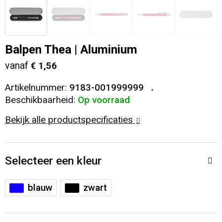
Veiligheid, Auto en Fiets
T-Shirts
Reistassen
Sleutelhangers en Lanyards
Sweaters
Collegetassen
Balpen Thea | Aluminium
vanaf
€ 1,56
Huis, Tuin en Keuken
Blazers
Rugzakken
Artikelnummer:
9183-001999999
Vrije tijd en Strand
Schoudertassen
Beschikbaarheid:
Op voorraad
Bekijk alle productspecificaties
Elektronica, Gadgets en USB
Papieren tassen
Persoonlijke verzorging
Koeltassen en Koelboxen
Selecteer een kleur
Heuptassen
blauw
zwart
Koffers en Trolleys