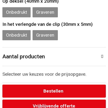
Op deksel (40mm x 20mm)
Strandtassen
Onbedrukt
Graveren
Laptop hoezen en tassen
In het verlengde van de clip (30mm x 5mm)
Goodiebags
Onbedrukt
Graveren
Aantal producten
Selecteer uw keuzes voor de prijsopgave.
Bestellen
Vrijblijvende offerte