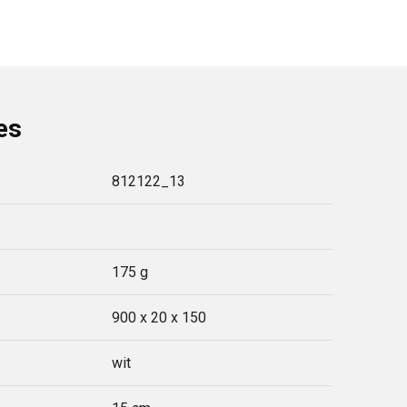
es
812122_13
175 g
900 x 20 x 150
wit