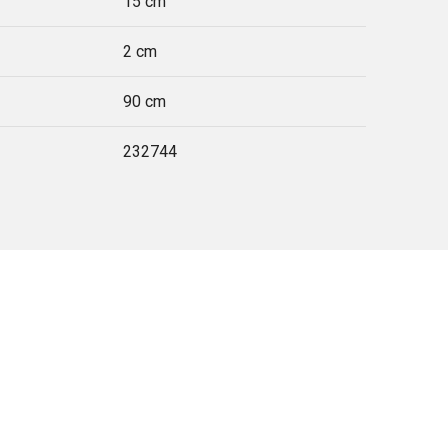
15 cm
2 cm
90 cm
232744