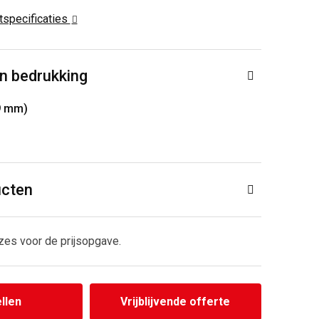
ctspecificaties
n bedrukking
9 mm)
ucten
zes voor de prijsopgave.
llen
Vrijblijvende offerte