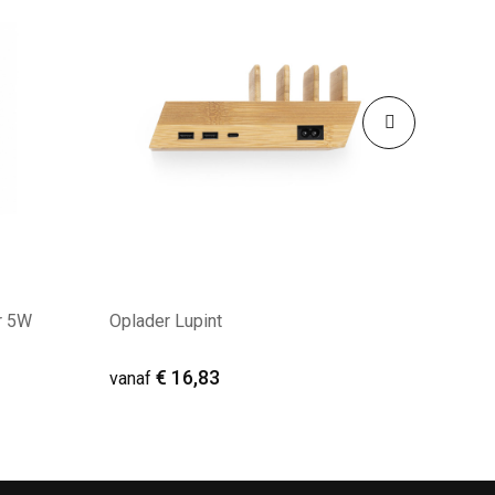
r 5W
Oplader Lupint
€ 16,83
vanaf