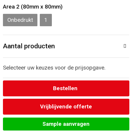
Toilettassen
Area 2 (80mm x 80mm)
Katoenen draagtassen
Onbedrukt
1
Jute tassen
Aantal producten
Documententassen
Matrozentassen
Selecteer uw keuzes voor de prijsopgave.
Promotietassen
Bestellen
Opvouwbare tassen
Vrijblijvende offerte
Sporttassen
Sample aanvragen
Accessoires voor tassen