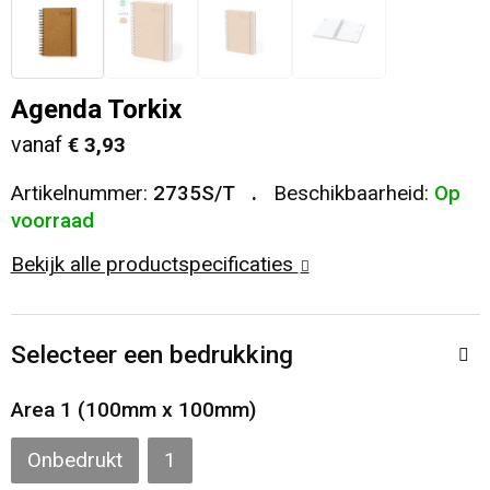
Veiligheid, Auto en Fiets
T-Shirts
Reistassen
Sleutelhangers en Lanyards
Sweaters
Collegetassen
Agenda Torkix
vanaf
€ 3,93
Huis, Tuin en Keuken
Blazers
Rugzakken
Artikelnummer:
2735S/T
Beschikbaarheid:
Op
Vrije tijd en Strand
Schoudertassen
voorraad
Bekijk alle productspecificaties
Elektronica, Gadgets en USB
Papieren tassen
Persoonlijke verzorging
Koeltassen en Koelboxen
Selecteer een bedrukking
Heuptassen
Area 1 (100mm x 100mm)
Koffers en Trolleys
Onbedrukt
1