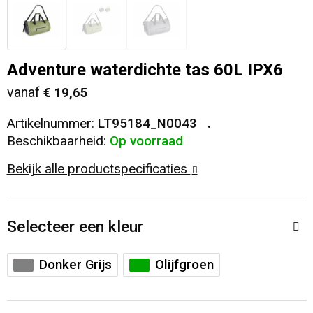
Veiligheid, Auto en Fiets
T-Shirts
Reistassen
Sleutelhangers en Lanyards
Sweaters
Collegetassen
Adventure waterdichte tas 60L IPX6
vanaf
€ 19,65
Huis, Tuin en Keuken
Blazers
Rugzakken
Artikelnummer:
LT95184_N0043
Vrije tijd en Strand
Schoudertassen
Beschikbaarheid:
Op voorraad
Bekijk alle productspecificaties
Elektronica, Gadgets en USB
Papieren tassen
Persoonlijke verzorging
Koeltassen en Koelboxen
Selecteer een kleur
Heuptassen
Donker Grijs
Olijfgroen
Koffers en Trolleys