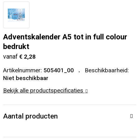
Veiligheid, Auto en Fiets
T-Shirts
Reistassen
Sleutelhangers en Lanyards
Sweaters
Collegetassen
Adventskalender A5 tot in full colour
Huis, Tuin en Keuken
Blazers
Rugzakken
bedrukt
vanaf
€ 2,28
Vrije tijd en Strand
Schoudertassen
Artikelnummer:
505401_00
Beschikbaarheid:
Elektronica, Gadgets en USB
Papieren tassen
Niet beschikbaar
Bekijk alle productspecificaties
Persoonlijke verzorging
Koeltassen en Koelboxen
Heuptassen
Aantal producten
Koffers en Trolleys