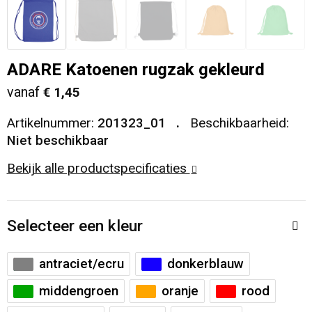
Veiligheid, Auto en Fiets
T-Shirts
Reistassen
Sleutelhangers en Lanyards
Sweaters
Collegetassen
ADARE Katoenen rugzak gekleurd
vanaf
€ 1,45
Huis, Tuin en Keuken
Blazers
Rugzakken
Artikelnummer:
201323_01
Beschikbaarheid:
Vrije tijd en Strand
Schoudertassen
Niet beschikbaar
Bekijk alle productspecificaties
Elektronica, Gadgets en USB
Papieren tassen
Persoonlijke verzorging
Koeltassen en Koelboxen
Selecteer een kleur
Heuptassen
antraciet/ecru
donkerblauw
Koffers en Trolleys
middengroen
oranje
rood