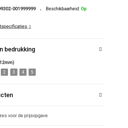
09302-001999999
Beschikbaarheid:
Op
ctspecificaties
n bedrukking
 12mm)
2
3
4
5
ucten
zes voor de prijsopgave.