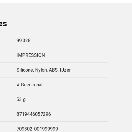
es
99.328
IMPRESSION
Silicone, Nylon, ABS, IJzer
# Geen maat
53 g
8719446057296
709302-001999999