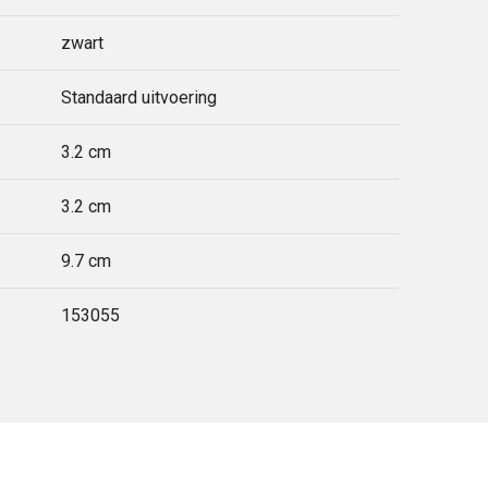
zwart
Standaard uitvoering
3.2 cm
3.2 cm
9.7 cm
153055