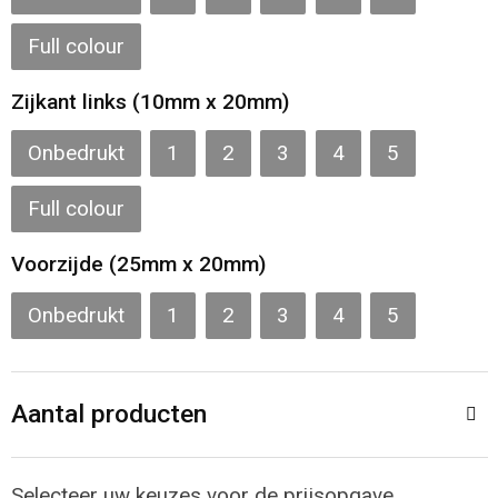
Toilettassen
Full colour
Katoenen draagtassen
Zijkant links (10mm x 20mm)
Jute tassen
Onbedrukt
1
2
3
4
5
Documententassen
Full colour
Matrozentassen
Voorzijde (25mm x 20mm)
Promotietassen
Onbedrukt
1
2
3
4
5
Opvouwbare tassen
Aantal producten
Sporttassen
Accessoires voor tassen
Selecteer uw keuzes voor de prijsopgave.