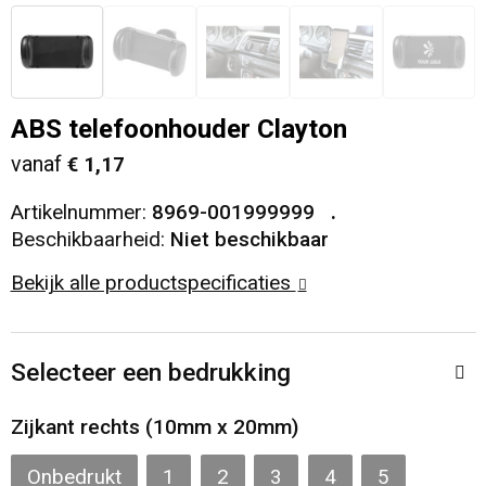
Veiligheid, Auto en Fiets
T-Shirts
Reistassen
Sleutelhangers en Lanyards
Sweaters
Collegetassen
ABS telefoonhouder Clayton
Huis, Tuin en Keuken
Blazers
Rugzakken
vanaf
€ 1,17
Vrije tijd en Strand
Schoudertassen
Artikelnummer:
8969-001999999
Beschikbaarheid:
Niet beschikbaar
Elektronica, Gadgets en USB
Papieren tassen
Bekijk alle productspecificaties
Persoonlijke verzorging
Koeltassen en Koelboxen
Selecteer een bedrukking
Heuptassen
Zijkant rechts (10mm x 20mm)
Koffers en Trolleys
Onbedrukt
1
2
3
4
5