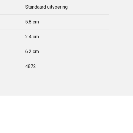
Standaard uitvoering
5.8 cm
2.4 cm
6.2 cm
4872