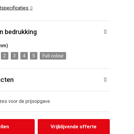
ctspecificaties
n bedrukking
 mm)
2
3
4
5
Full colour
ucten
zes voor de prijsopgave.
llen
Vrijblijvende offerte