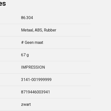
es
86.304
Metaal, ABS, Rubber
# Geen maat
67 g
IMPRESSION
3141-001999999
8719446003941
zwart