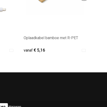
Oplaadkabel bamboe met R-PET
€ 5,16
vanaf
Minimale afname: 14
Weigeren