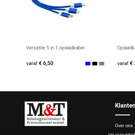
Versatile 5 in 1 oplaadkabel
Oplaadka
€ 6,50
€ 
vanaf
vanaf
Minimale afname: 15
Mini
Klante
Over ons
Om onze website