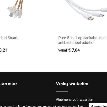
bel Stuart
Pure 5-in-1 oplaadkabel met
antibacterieel additief
3,21
€ 7,84
vanaf
male afname: 24
Minimale afname: 12
nservice
Veilig winkelen
Algemene voorwaarden
 optimaal te laten functioneren maken wij gebruik van cookies.