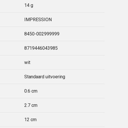
14 g
IMPRESSION
8450-002999999
8719446043985
wit
Standaard uitvoering
0.6 cm
2.7 cm
12 cm