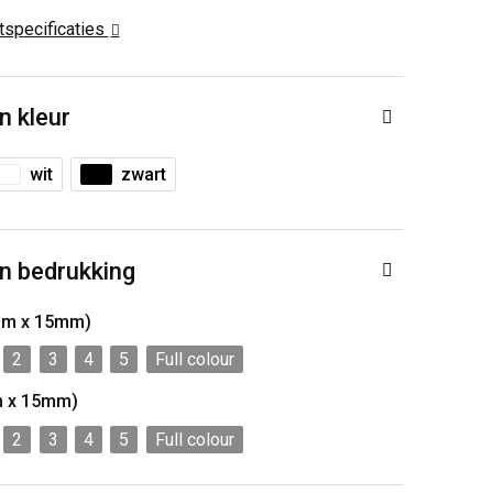
ctspecificaties
n kleur
wit
zwart
n bedrukking
mm x 15mm)
2
3
4
5
Full colour
m x 15mm)
2
3
4
5
Full colour