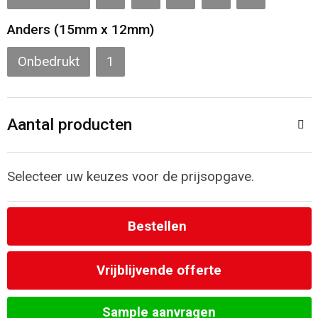
Toilettassen
Anders (15mm x 12mm)
Katoenen draagtassen
Onbedrukt
1
Jute tassen
Documententassen
Aantal producten
Matrozentassen
Selecteer uw keuzes voor de prijsopgave.
Promotietassen
Bestellen
Opvouwbare tassen
Vrijblijvende offerte
Sporttassen
Accessoires voor tassen
Sample aanvragen