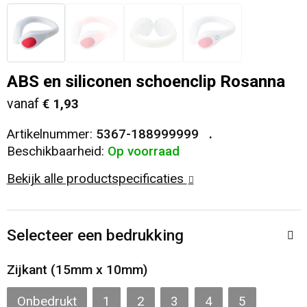
Veiligheid, Auto en Fiets
T-Shirts
Reistassen
Sleutelhangers en Lanyards
Sweaters
Collegetassen
ABS en siliconen schoenclip Rosanna
Huis, Tuin en Keuken
Blazers
Rugzakken
vanaf
€ 1,93
Vrije tijd en Strand
Schoudertassen
Artikelnummer:
5367-188999999
Beschikbaarheid:
Op voorraad
Elektronica, Gadgets en USB
Papieren tassen
Bekijk alle productspecificaties
Persoonlijke verzorging
Koeltassen en Koelboxen
Selecteer een bedrukking
Heuptassen
Zijkant (15mm x 10mm)
Koffers en Trolleys
Onbedrukt
1
2
3
4
5