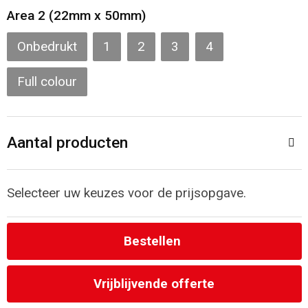
Toilettassen
Area 2 (22mm x 50mm)
Katoenen draagtassen
Onbedrukt
1
2
3
4
Jute tassen
Full colour
Documententassen
Aantal producten
Matrozentassen
Promotietassen
Selecteer uw keuzes voor de prijsopgave.
Opvouwbare tassen
Bestellen
Sporttassen
Vrijblijvende offerte
Accessoires voor tassen