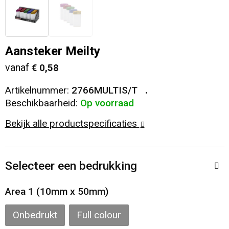
Veiligheid, Auto en Fiets
T-Shirts
Reistassen
Sleutelhangers en Lanyards
Sweaters
Collegetassen
Aansteker Meilty
vanaf
€ 0,58
Huis, Tuin en Keuken
Blazers
Rugzakken
Artikelnummer:
2766MULTIS/T
Vrije tijd en Strand
Schoudertassen
Beschikbaarheid:
Op voorraad
Bekijk alle productspecificaties
Elektronica, Gadgets en USB
Papieren tassen
Persoonlijke verzorging
Koeltassen en Koelboxen
Selecteer een bedrukking
Heuptassen
Area 1 (10mm x 50mm)
Koffers en Trolleys
Onbedrukt
Full colour